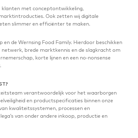
 klanten met conceptontwikkeling,
arktintroducties. Ook zetten wij digitale
ten slimmer en efficiënter te maken.
p en de Wernsing Food Family. Hierdoor beschikken
al netwerk, brede marktkennis en de slagkracht om
ernemerschap, korte lijnen en een no-nonsense
.
ST?
liteitsteam verantwoordelijk voor het waarborgen
elveiligheid en productspecificaties binnen onze
 van kwaliteitssystemen, processen en
ga’s van onder andere inkoop, productie en