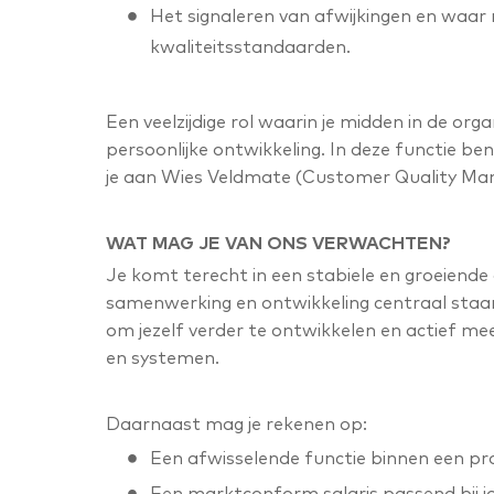
Het signaleren van afwijkingen en waar 
kwaliteitsstandaarden.
Een veelzijdige rol waarin je midden in de orga
persoonlijke ontwikkeling. In deze functie be
je aan Wies Veldmate (Customer Quality Man
WAT MAG JE VAN ONS VERWACHTEN?
Je komt terecht in een stabiele en groeiende 
samenwerking en ontwikkeling centraal staan. 
om jezelf verder te ontwikkelen en actief m
en systemen.
Daarnaast mag je rekenen op:
Een afwisselende functie binnen een p
Een marktconform salaris passend bij jo