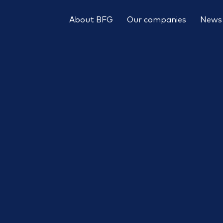
About BFG
Our companies
News