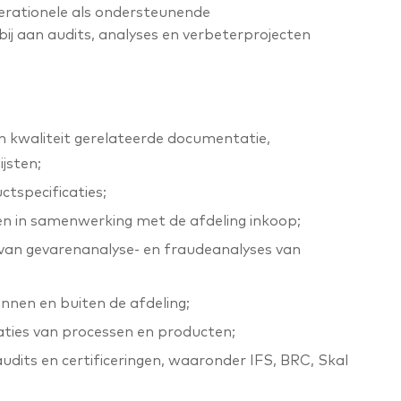
perationele als ondersteunende
ij aan audits, analyses en verbeterprojecten
 kwaliteit gerelateerde documentatie,
ijsten;
tspecificaties;
n in samenwerking met de afdeling inkoop;
van gevarenanalyse- en fraudeanalyses van
innen en buiten de afdeling;
caties van processen en producten;
dits en certificeringen, waaronder IFS, BRC, Skal