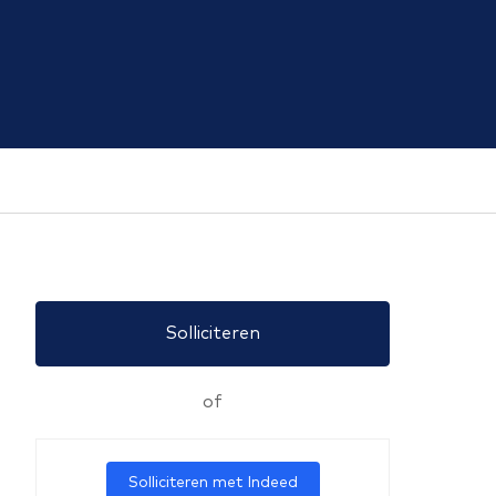
Solliciteren
of
Solliciteren met Indeed