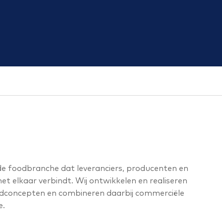
e foodbranche dat leveranciers, producenten en
et elkaar verbindt. Wij ontwikkelen en realiseren
oodconcepten en combineren daarbij commerciële
e.