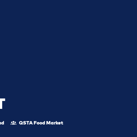
T
nd
QSTA Food Market