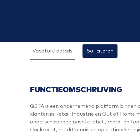
Vacature details
Solliciteren
FUNCTIEOMSCHRIJVING
QSTA is een ondernemend platform binnen d
klanten in Retail, Industrie en Out of Home m
onderscheidende private label-, merk- en f
slagkracht, marktkennis en operationele regi