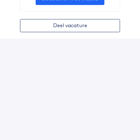
Deel vacature
DETAILS
Hybride
Nijkerk, 3861PT
(
Nijkerk
,
Gelderland
,
Nederland
)
QSTA Food Market
TOGETHER FOR GOOD FOOD: 
SLUIT JE OOK AAN!