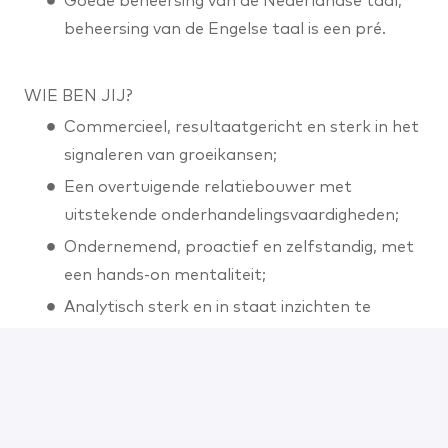
Goede beheersing van de Nederlandse taal;
beheersing van de Engelse taal is een pré.
WIE BEN JIJ?
Commercieel, resultaatgericht en sterk in het
signaleren van groeikansen;
Een overtuigende relatiebouwer met
uitstekende onderhandelingsvaardigheden;
Ondernemend, proactief en zelfstandig, met
een hands-on mentaliteit;
Analytisch sterk en in staat inzichten te
vertalen naar concrete acties;
Communicatief vaardig, stressbestendig en
een sterke teamspeler met
doorzettingsvermogen.